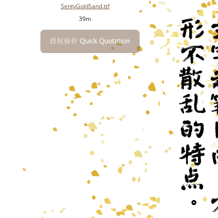
SentyGoldSand.ttf
39m